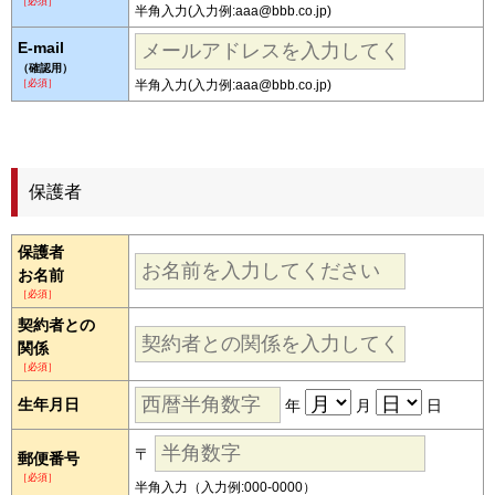
［必須］
半角入力(入力例:aaa@bbb.co.jp)
E-mail
（確認用）
［必須］
半角入力(入力例:aaa@bbb.co.jp)
保護者
保護者
お名前
［必須］
契約者との
関係
［必須］
生年月日
年
月
日
〒
郵便番号
［必須］
半角入力（入力例:000-0000）