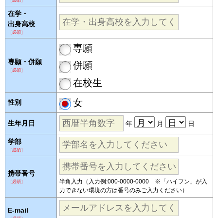
［必須］
在学・
出身高校
［必須］
専願
専願・併願
併願
［必須］
在校生
女
性別
生年月日
年
月
日
学部
［必須］
携帯番号
半角入力（入力例:000-0000-0000 ※「ハイフン」が入
［必須］
力できない環境の方は番号のみご入力ください）
E-mail