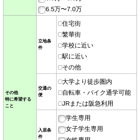
6.5万〜7.0万
住宅街
繁華街
立地条
学校に近い
件
駅に近い
その他
大学より徒歩圏内
交通の
自転車・バイク通学可能
その他
便
特に希望する
JRまたは阪急利用
こと
学生専用
女子学生専用
入居条
件
女性専用