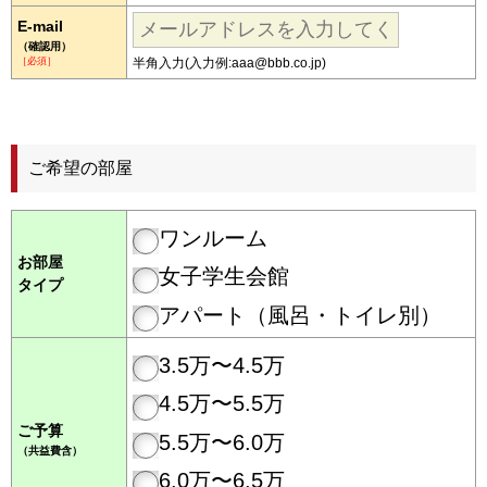
E-mail
（確認用）
［必須］
半角入力(入力例:aaa@bbb.co.jp)
ご希望の部屋
ワンルーム
お部屋
女子学生会館
タイプ
アパート（風呂・トイレ別）
3.5万〜4.5万
4.5万〜5.5万
ご予算
5.5万〜6.0万
（共益費含）
6.0万〜6.5万