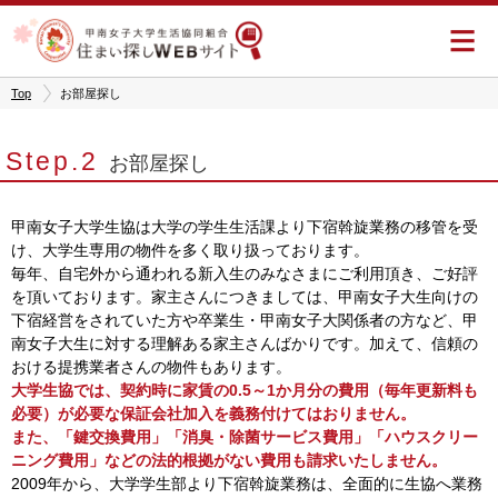
住まい探しWEBサイト
Top
お部屋探し
Step.2
お部屋探し
甲南女子大学生協は大学の学生生活課より下宿斡旋業務の移管を受
け、大学生専用の物件を多く取り扱っております。
毎年、自宅外から通われる新入生のみなさまにご利用頂き、ご好評
を頂いております。家主さんにつきましては、甲南女子大生向けの
下宿経営をされていた方や卒業生・甲南女子大関係者の方など、甲
南女子大生に対する理解ある家主さんばかりです。加えて、信頼の
おける提携業者さんの物件もあります。
大学生協では、契約時に家賃の0.5～1か月分の費用（毎年更新料も
必要）が必要な保証会社加入を義務付けてはおりません。
また、「鍵交換費用」「消臭・除菌サービス費用」「ハウスクリー
ニング費用」などの法的根拠がない費用も請求いたしません。
2009年から、大学学生部より下宿斡旋業務は、全面的に生協へ業務